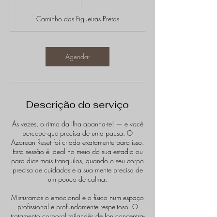
54
a
euros
t
Caminho das Figueiras Pretas
é
1
3
0
Agendar
m
i
n
Descrição do serviço
Às vezes, o ritmo da ilha apanha-te! — e você
percebe que precisa de uma pausa. O
Azorean Reset foi criado exatamente para isso.
Esta sessão é ideal no meio da sua estadia ou
para dias mais tranquilos, quando o seu corpo
precisa de cuidados e a sua mente precisa de
um pouco de calma.
Misturamos o emocional e o físico num espaço
profissional e profundamente respeitoso. O
tratamento corporal tailandês de Jon concentra-