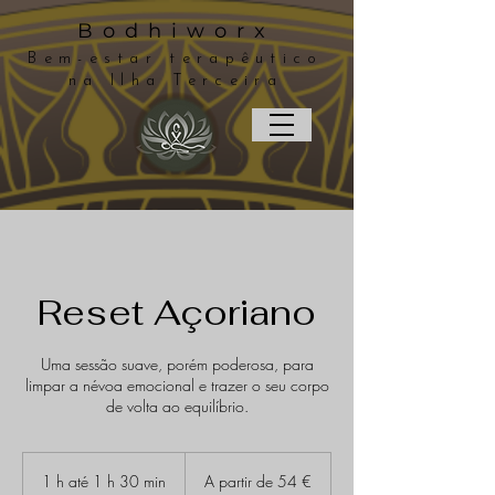
Bodhiworx
Bem-estar terapêutico
na Ilha Terceira
Reset Açoriano
Uma sessão suave, porém poderosa, para
limpar a névoa emocional e trazer o seu corpo
de volta ao equilíbrio.
A
partir
1 h até 1 h 30 min
1
A partir de 54 €
de