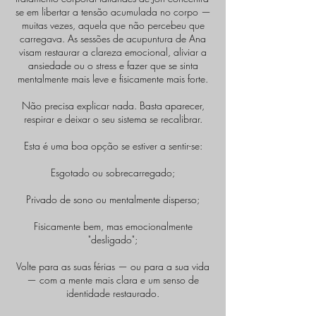
se em libertar a tensão acumulada no corpo —
muitas vezes, aquela que não percebeu que
carregava. As sessões de acupuntura de Ana
visam restaurar a clareza emocional, aliviar a
ansiedade ou o stress e fazer que se sinta
mentalmente mais leve e fisicamente mais forte.
Não precisa explicar nada. Basta aparecer,
respirar e deixar o seu sistema se recalibrar.
Esta é uma boa opção se estiver a sentir-se:
Esgotado ou sobrecarregado;
Privado de sono ou mentalmente disperso;
Fisicamente bem, mas emocionalmente
"desligado";
Volte para as suas férias — ou para a sua vida
— com a mente mais clara e um senso de
identidade restaurado.